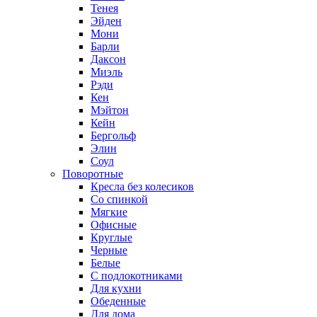
Тенея
Эйден
Мони
Барли
Даксон
Миэль
Рэди
Кен
Мэйтон
Кейн
Бергольф
Элин
Соул
Поворотные
Кресла без колесиков
Со спинкой
Мягкие
Офисные
Круглые
Черные
Белые
С подлокотниками
Для кухни
Обеденные
Для дома