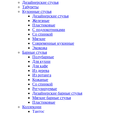
Дизайнерские стулья
Табуреты
Кухонные стулья
Дизайнерские стулья
Железные
Пластиковые
С подлокотниками
Со спинкой
Мягкие
Современные кухонные
Экокожа
Барные стулья
Полубарные
Для кухни
Для кафе
Из дерева
Из ротанга
Кожаные
Со спинкой
Регулируемые
Дизайнерские барные стулья
Мягкие барные стулья
Пластиковые
Коллекции
Тантос