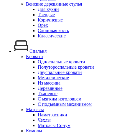
Венские деревянные стулья
Для кухни
Твердые
Коричневые
Орех
Слоновая кость
Классические
Спальня
Кровати
Односпальные кровати
Полутороспальные кровати
Двуспальные кровати
Металлические
Из массива
Деревянные
Тканевые
С мягким изголовьем
С подъемным механизмом
Матрасы
Наматрасники
Чехлы
Матрасы Сонум
Комоды