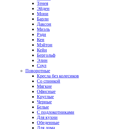
Тенея
Эйден
Мони
Барли
Даксон
Миэль
Рэди
Кен
Мэйтон
Кейн
Бергольф
Элин
Соул
Поворотные
Кресла без колесиков
Со спинкой
Мягкие
Офисные
Круглые
Черные
Белые
С подлокотниками
Для кухни
Обеденные
Для дома