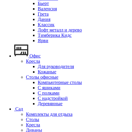
Бьерт
Валенсия
Грета
Дания
Классик
Лофт металл и дерево
Тимберика Кидс
Ярви
Офис
Кресла
Для руководителя
Кожаные
Столы офисные
Компьютерные столы
С ящиками
С полками
С надстройкой
Деревянные
Сад
Комплекты для отдыха
Столы
Кресла
Диваны