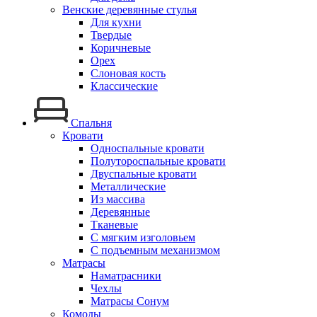
Венские деревянные стулья
Для кухни
Твердые
Коричневые
Орех
Слоновая кость
Классические
Спальня
Кровати
Односпальные кровати
Полутороспальные кровати
Двуспальные кровати
Металлические
Из массива
Деревянные
Тканевые
С мягким изголовьем
С подъемным механизмом
Матрасы
Наматрасники
Чехлы
Матрасы Сонум
Комоды