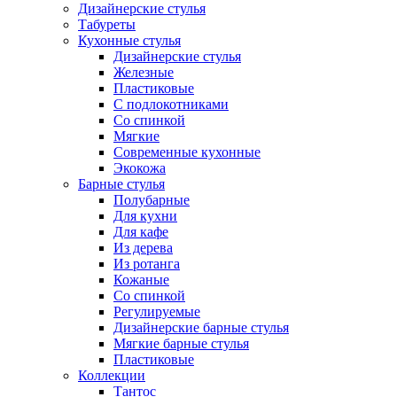
Дизайнерские стулья
Табуреты
Кухонные стулья
Дизайнерские стулья
Железные
Пластиковые
С подлокотниками
Со спинкой
Мягкие
Современные кухонные
Экокожа
Барные стулья
Полубарные
Для кухни
Для кафе
Из дерева
Из ротанга
Кожаные
Со спинкой
Регулируемые
Дизайнерские барные стулья
Мягкие барные стулья
Пластиковые
Коллекции
Тантос