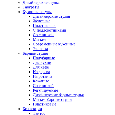
Дизайнерские стулья
Табуреты
Кухонные стулья
Дизайнерские стулья
Железные
Пластиковые
С подлокотниками
Со спинкой
Мягкие
Современные кухонные
Экокожа
Барные стулья
Полубарные
Для кухни
Для кафе
Из дерева
Из ротанга
Кожаные
Со спинкой
Регулируемые
Дизайнерские барные стулья
Мягкие барные стулья
Пластиковые
Коллекции
Тантос