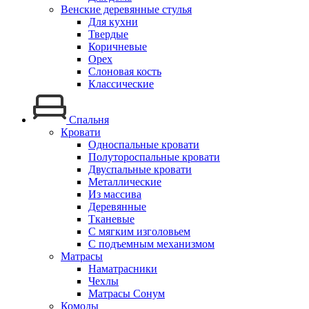
Венские деревянные стулья
Для кухни
Твердые
Коричневые
Орех
Слоновая кость
Классические
Спальня
Кровати
Односпальные кровати
Полутороспальные кровати
Двуспальные кровати
Металлические
Из массива
Деревянные
Тканевые
С мягким изголовьем
С подъемным механизмом
Матрасы
Наматрасники
Чехлы
Матрасы Сонум
Комоды