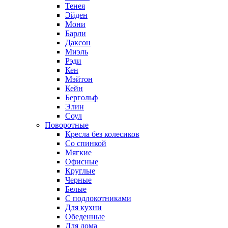
Тенея
Эйден
Мони
Барли
Даксон
Миэль
Рэди
Кен
Мэйтон
Кейн
Бергольф
Элин
Соул
Поворотные
Кресла без колесиков
Со спинкой
Мягкие
Офисные
Круглые
Черные
Белые
С подлокотниками
Для кухни
Обеденные
Для дома