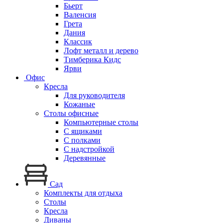
Бьерт
Валенсия
Грета
Дания
Классик
Лофт металл и дерево
Тимберика Кидс
Ярви
Офис
Кресла
Для руководителя
Кожаные
Столы офисные
Компьютерные столы
С ящиками
С полками
С надстройкой
Деревянные
Сад
Комплекты для отдыха
Столы
Кресла
Диваны