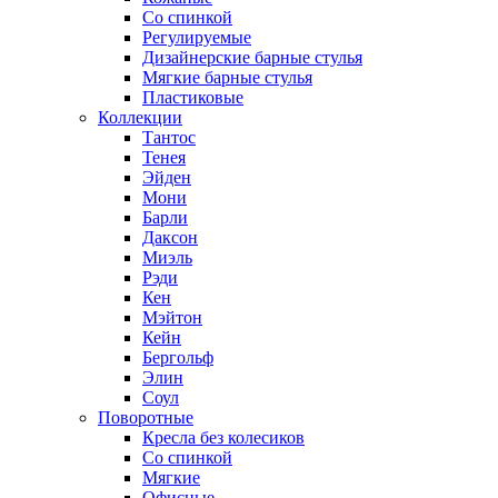
Со спинкой
Регулируемые
Дизайнерские барные стулья
Мягкие барные стулья
Пластиковые
Коллекции
Тантос
Тенея
Эйден
Мони
Барли
Даксон
Миэль
Рэди
Кен
Мэйтон
Кейн
Бергольф
Элин
Соул
Поворотные
Кресла без колесиков
Со спинкой
Мягкие
Офисные