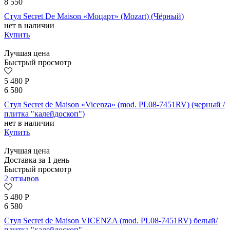
8 550
Стул Secret De Maison «Моцарт» (Mozart) (Чёрный)
нет в наличии
Купить
Лучшая цена
Быстрый просмотр
5 480
Р
6 580
Стул Secret de Maison «Vicenza» (mod. PL08-7451RV) (черный /
плитка "калейдоскоп")
нет в наличии
Купить
Лучшая цена
Доставка за 1 день
Быстрый просмотр
2 отзывов
5 480
Р
6 580
Стул Secret de Maison VICENZA (mod. PL08-7451RV) белый/
плитка "калейдоскоп"