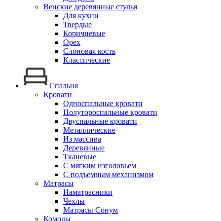
Венские деревянные стулья
Для кухни
Твердые
Коричневые
Орех
Слоновая кость
Классические
Спальня
Кровати
Односпальные кровати
Полутороспальные кровати
Двуспальные кровати
Металлические
Из массива
Деревянные
Тканевые
С мягким изголовьем
С подъемным механизмом
Матрасы
Наматрасники
Чехлы
Матрасы Сонум
Комоды