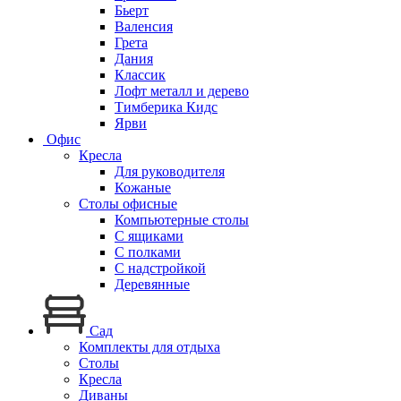
Бьерт
Валенсия
Грета
Дания
Классик
Лофт металл и дерево
Тимберика Кидс
Ярви
Офис
Кресла
Для руководителя
Кожаные
Столы офисные
Компьютерные столы
С ящиками
С полками
С надстройкой
Деревянные
Сад
Комплекты для отдыха
Столы
Кресла
Диваны