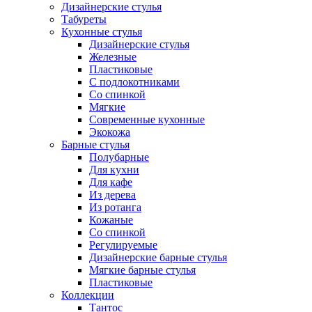
Дизайнерские стулья
Табуреты
Кухонные стулья
Дизайнерские стулья
Железные
Пластиковые
С подлокотниками
Со спинкой
Мягкие
Современные кухонные
Экокожа
Барные стулья
Полубарные
Для кухни
Для кафе
Из дерева
Из ротанга
Кожаные
Со спинкой
Регулируемые
Дизайнерские барные стулья
Мягкие барные стулья
Пластиковые
Коллекции
Тантос