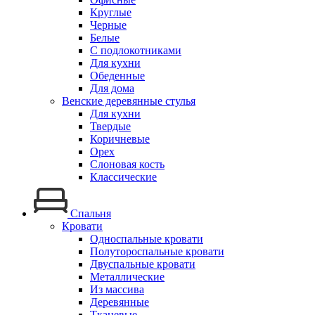
Круглые
Черные
Белые
С подлокотниками
Для кухни
Обеденные
Для дома
Венские деревянные стулья
Для кухни
Твердые
Коричневые
Орех
Слоновая кость
Классические
Спальня
Кровати
Односпальные кровати
Полутороспальные кровати
Двуспальные кровати
Металлические
Из массива
Деревянные
Тканевые