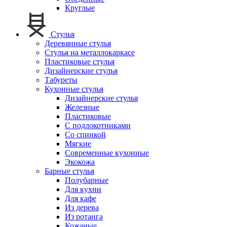
Круглые
Стулья
Деревянные стулья
Стулья на металлокаркасе
Пластиковые стулья
Дизайнерские стулья
Табуреты
Кухонные стулья
Дизайнерские стулья
Железные
Пластиковые
С подлокотниками
Со спинкой
Мягкие
Современные кухонные
Экокожа
Барные стулья
Полубарные
Для кухни
Для кафе
Из дерева
Из ротанга
Кожаные