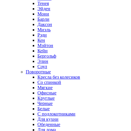
Тенея
Эйден
Мони
Барли
Даксон
Миэль
Рэди
Кен
Мэйтон
Кейн
Бергольф
Элин
Соул
Поворотные
Кресла без колесиков
Со спинкой
Мягкие
Офисные
Круглые
Черные
Белые
С подлокотниками
Для кухни
Обеденные
Для дома