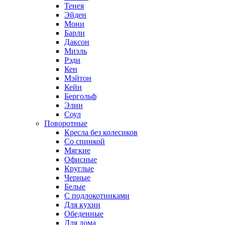
Тенея
Эйден
Мони
Барли
Даксон
Миэль
Рэди
Кен
Мэйтон
Кейн
Бергольф
Элин
Соул
Поворотные
Кресла без колесиков
Со спинкой
Мягкие
Офисные
Круглые
Черные
Белые
С подлокотниками
Для кухни
Обеденные
Для дома