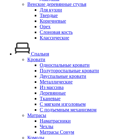
Венские деревянные стулья
Для кухни
Твердые
Коричневые
Орех
Слоновая кость
Классические
Спальня
Кровати
Односпальные кровати
Полутороспальные кровати
Двуспальные кровати
Металлические
Из массива
Деревянные
Тканевые
С мягким изголовьем
С подъемным механизмом
Матрасы
Наматрасники
Чехлы
Матрасы Сонум
Комоды