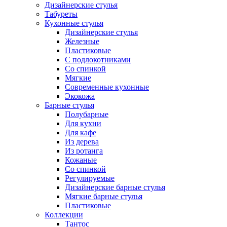
Дизайнерские стулья
Табуреты
Кухонные стулья
Дизайнерские стулья
Железные
Пластиковые
С подлокотниками
Со спинкой
Мягкие
Современные кухонные
Экокожа
Барные стулья
Полубарные
Для кухни
Для кафе
Из дерева
Из ротанга
Кожаные
Со спинкой
Регулируемые
Дизайнерские барные стулья
Мягкие барные стулья
Пластиковые
Коллекции
Тантос