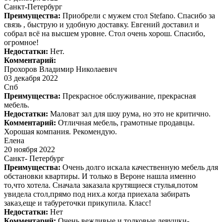
Санкт-Петербург
Преимущества:
Приобрели с мужем стол Stefano. Спасибо за
связь , быструю и удобную доставку. Евгений доставил и
собрал всё на высшем уровне. Стол очень хорош. Спасибо,
огромное!
Недостатки:
Нет.
Комментарий:
Прохоров Владимир Николаевич
03 декабря 2022
Спб
Преимущества:
Прекрасное обслуживание, прекрасная
мебель.
Недостатки:
Маловат зал для шоу рума, но это не критично.
Комментарий:
Отличная мебель, грамотные продавцы.
Хорошая компания. Рекомендую.
Елена
20 ноября 2022
Санкт- Петербург
Преимущества:
Очень долго искала качественную мебель для
обстановки квартиры. И только в Вероне нашла именно
то,что хотела. Сначала заказала крутящиеся стулья,потом
увидела стол,прямо под них.а когда приехала забирать
заказ,еще и табуреточки прикупила. Класс!
Недостатки:
Нет
Комментарий:
Очень вежливые и толковые девушки-