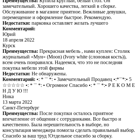
Преимущества:
Купила круглый, белый стол. Он
замечательный. Хорошего качества, легкий в сборке.
Обслуживание в магазине приятное. Вежливые девушки,
перемещение и оформление быстрое. Рекомендую.
Недостатки:
парковка оставляет желать лучшего
Комментарий:
Юрий
18 апреля 2022
Курск
Преимущества:
Прекрасная мебель , нами куплен: Столик
журнальный «Мун» (Moon) (Ivory white (слоновая кость)),
всем очень понравился. Надеемся, что это не последняя
покупка мебели этой фирмы
Недостатки:
Не обнаружены.
Комментарий:
•: * ¨¨ *: • Замечательный Продавец •:*¨¨*:• 5
☆☆☆☆☆ •: * ¨¨ *: • Огромное Спасибо •: * ¨¨ *:• Р Е К О М Е
Н Д У Ю !!!
Ника
13 марта 2022
Санкт-Петербург
Преимущества:
После покупки осталось приятное
впечатление от общения с сотрудниками. Все быстро и
качественно. Была нерешительность в выборе, но
консультация менеджера помогла сделать правильный выбор.
Спасибо за ваш труд !Отдельное спасибо за сборку.