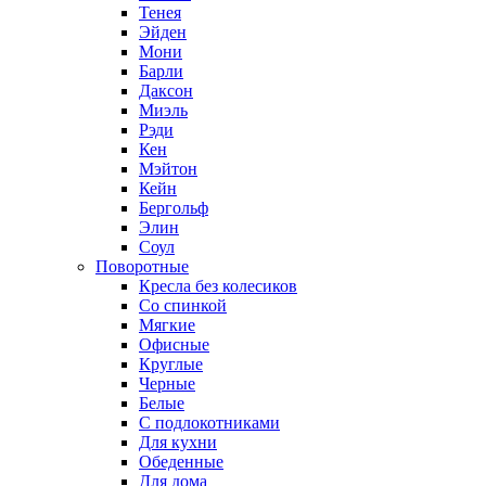
Тенея
Эйден
Мони
Барли
Даксон
Миэль
Рэди
Кен
Мэйтон
Кейн
Бергольф
Элин
Соул
Поворотные
Кресла без колесиков
Со спинкой
Мягкие
Офисные
Круглые
Черные
Белые
С подлокотниками
Для кухни
Обеденные
Для дома