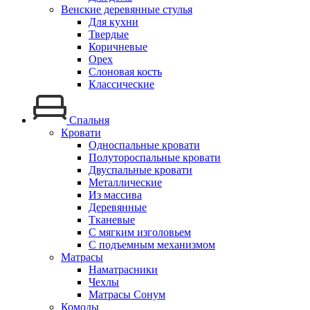
Венские деревянные стулья
Для кухни
Твердые
Коричневые
Орех
Слоновая кость
Классические
Спальня
Кровати
Односпальные кровати
Полутороспальные кровати
Двуспальные кровати
Металлические
Из массива
Деревянные
Тканевые
С мягким изголовьем
С подъемным механизмом
Матрасы
Наматрасники
Чехлы
Матрасы Сонум
Комоды