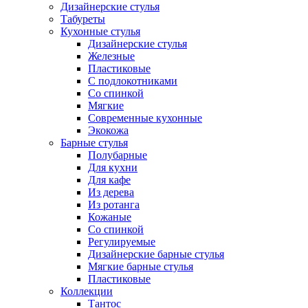
Дизайнерские стулья
Табуреты
Кухонные стулья
Дизайнерские стулья
Железные
Пластиковые
С подлокотниками
Со спинкой
Мягкие
Современные кухонные
Экокожа
Барные стулья
Полубарные
Для кухни
Для кафе
Из дерева
Из ротанга
Кожаные
Со спинкой
Регулируемые
Дизайнерские барные стулья
Мягкие барные стулья
Пластиковые
Коллекции
Тантос