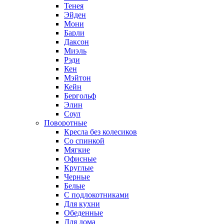
Тенея
Эйден
Мони
Барли
Даксон
Миэль
Рэди
Кен
Мэйтон
Кейн
Бергольф
Элин
Соул
Поворотные
Кресла без колесиков
Со спинкой
Мягкие
Офисные
Круглые
Черные
Белые
С подлокотниками
Для кухни
Обеденные
Для дома