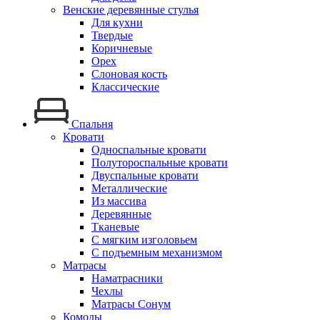
Венские деревянные стулья
Для кухни
Твердые
Коричневые
Орех
Слоновая кость
Классические
Спальня
Кровати
Односпальные кровати
Полутороспальные кровати
Двуспальные кровати
Металлические
Из массива
Деревянные
Тканевые
С мягким изголовьем
С подъемным механизмом
Матрасы
Наматрасники
Чехлы
Матрасы Сонум
Комоды