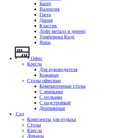
Бьерт
Валенсия
Грета
Дания
Классик
Лофт металл и дерево
Тимберика Кидс
Ярви
Офис
Кресла
Для руководителя
Кожаные
Столы офисные
Компьютерные столы
С ящиками
С полками
С надстройкой
Деревянные
Сад
Комплекты для отдыха
Столы
Кресла
Диваны