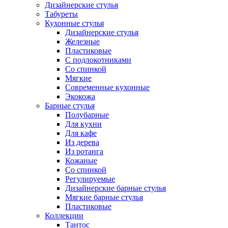
Дизайнерские стулья
Табуреты
Кухонные стулья
Дизайнерские стулья
Железные
Пластиковые
С подлокотниками
Со спинкой
Мягкие
Современные кухонные
Экокожа
Барные стулья
Полубарные
Для кухни
Для кафе
Из дерева
Из ротанга
Кожаные
Со спинкой
Регулируемые
Дизайнерские барные стулья
Мягкие барные стулья
Пластиковые
Коллекции
Тантос