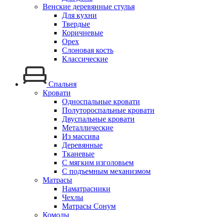
Венские деревянные стулья
Для кухни
Твердые
Коричневые
Орех
Слоновая кость
Классические
Спальня
Кровати
Односпальные кровати
Полутороспальные кровати
Двуспальные кровати
Металлические
Из массива
Деревянные
Тканевые
С мягким изголовьем
С подъемным механизмом
Матрасы
Наматрасники
Чехлы
Матрасы Сонум
Комоды