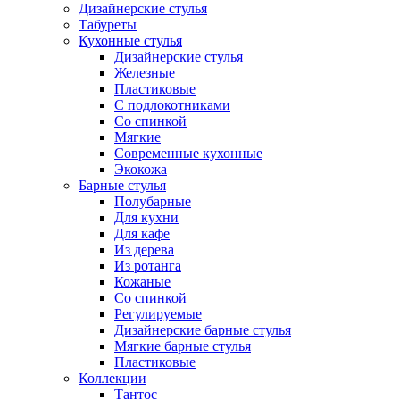
Дизайнерские стулья
Табуреты
Кухонные стулья
Дизайнерские стулья
Железные
Пластиковые
С подлокотниками
Со спинкой
Мягкие
Современные кухонные
Экокожа
Барные стулья
Полубарные
Для кухни
Для кафе
Из дерева
Из ротанга
Кожаные
Со спинкой
Регулируемые
Дизайнерские барные стулья
Мягкие барные стулья
Пластиковые
Коллекции
Тантос