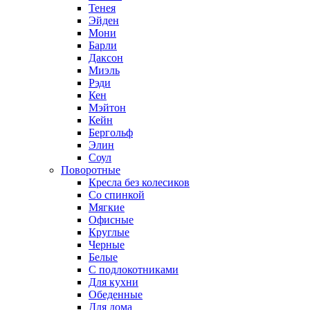
Тенея
Эйден
Мони
Барли
Даксон
Миэль
Рэди
Кен
Мэйтон
Кейн
Бергольф
Элин
Соул
Поворотные
Кресла без колесиков
Со спинкой
Мягкие
Офисные
Круглые
Черные
Белые
С подлокотниками
Для кухни
Обеденные
Для дома