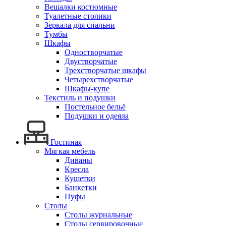
Вешалки костюмные
Туалетные столики
Зеркала для спальни
Тумбы
Шкафы
Одностворчатые
Двустворчатые
Трехстворчатые шкафы
Четырехстворчатые
Шкафы-купе
Текстиль и подушки
Постельное бельё
Подушки и одеяла
Гостиная
Мягкая мебель
Диваны
Кресла
Кушетки
Банкетки
Пуфы
Столы
Столы журнальные
Столы сервировочные