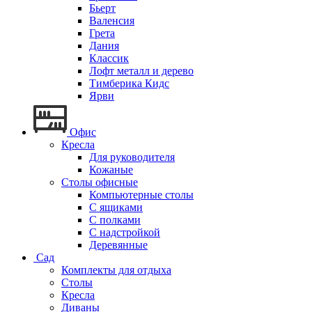
Бьерт
Валенсия
Грета
Дания
Классик
Лофт металл и дерево
Тимберика Кидс
Ярви
Офис
Кресла
Для руководителя
Кожаные
Столы офисные
Компьютерные столы
С ящиками
С полками
С надстройкой
Деревянные
Сад
Комплекты для отдыха
Столы
Кресла
Диваны