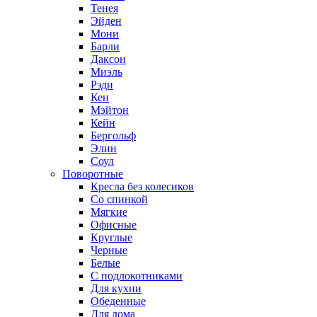
Тенея
Эйден
Мони
Барли
Даксон
Миэль
Рэди
Кен
Мэйтон
Кейн
Бергольф
Элин
Соул
Поворотные
Кресла без колесиков
Со спинкой
Мягкие
Офисные
Круглые
Черные
Белые
С подлокотниками
Для кухни
Обеденные
Для дома