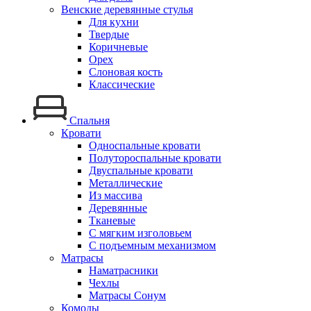
Венские деревянные стулья
Для кухни
Твердые
Коричневые
Орех
Слоновая кость
Классические
Спальня
Кровати
Односпальные кровати
Полутороспальные кровати
Двуспальные кровати
Металлические
Из массива
Деревянные
Тканевые
С мягким изголовьем
С подъемным механизмом
Матрасы
Наматрасники
Чехлы
Матрасы Сонум
Комоды