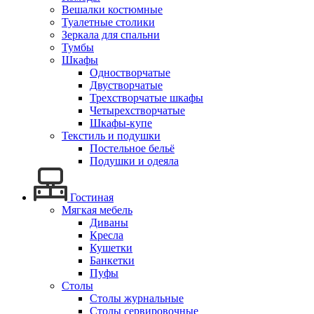
Вешалки костюмные
Туалетные столики
Зеркала для спальни
Тумбы
Шкафы
Одностворчатые
Двустворчатые
Трехстворчатые шкафы
Четырехстворчатые
Шкафы-купе
Текстиль и подушки
Постельное бельё
Подушки и одеяла
Гостиная
Мягкая мебель
Диваны
Кресла
Кушетки
Банкетки
Пуфы
Столы
Столы журнальные
Столы сервировочные