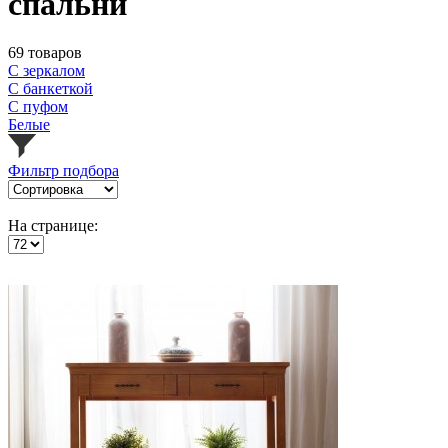
спальни
69 товаров
С зеркалом
С банкеткой
С пуфом
Белые
Фильтр подбора
На странице: