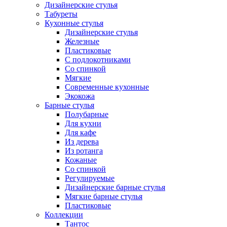
Дизайнерские стулья
Табуреты
Кухонные стулья
Дизайнерские стулья
Железные
Пластиковые
С подлокотниками
Со спинкой
Мягкие
Современные кухонные
Экокожа
Барные стулья
Полубарные
Для кухни
Для кафе
Из дерева
Из ротанга
Кожаные
Со спинкой
Регулируемые
Дизайнерские барные стулья
Мягкие барные стулья
Пластиковые
Коллекции
Тантос